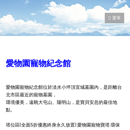
愛物園寵物紀念館
愛物園寵物紀念館位於淡水小坪頂宜城墓園內，是距離台
北市區最近的寵物墓園，
環境優美，遠眺大屯山、陽明山，是寶貝安息的最佳地
點。
塔位區(全面5折優惠終身永久放置).愛物園寵物寶塔.環保