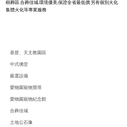
樹葬區.合葬佳城,環境優美,保證全省最低價.另有個別火化.
集體火化等專業服務
基督、天主教園區
中式佛堂
嚴選設備
愛物園寵物寶塔
愛物園寵物紀念館
合葬佳城
土地公石像